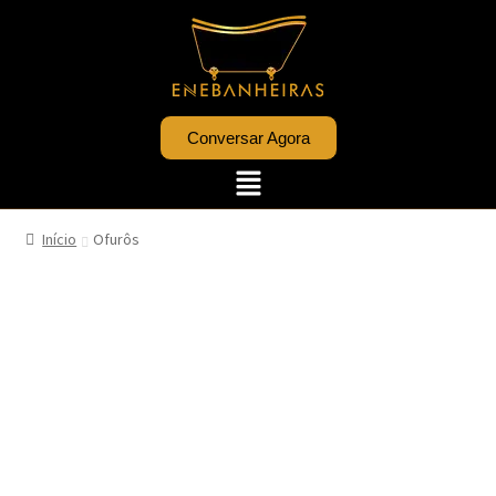
Conversar Agora
Início
Ofurôs
OFURÔS