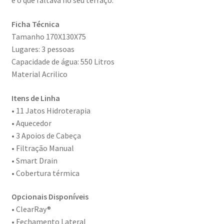
é o que faltava no seu terraço.
Ficha Técnica
Tamanho 170X130X75
Lugares: 3 pessoas
Capacidade de água: 550 Litros
Material Acrilico
Itens de Linha
• 11 Jatos Hidroterapia
• Aquecedor
• 3 Apoios de Cabeça
• Filtração Manual
• Smart Drain
• Cobertura térmica
Opcionais Disponíveis
• ClearRay®
• Fechamento Lateral