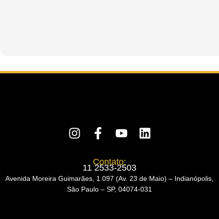
c
a
d
o
Contato:
11 2533-2503
Avenida Moreira Guimarães, 1.097 (Av. 23 de Maio) – Indianópolis,
São Paulo – SP, 04074-031