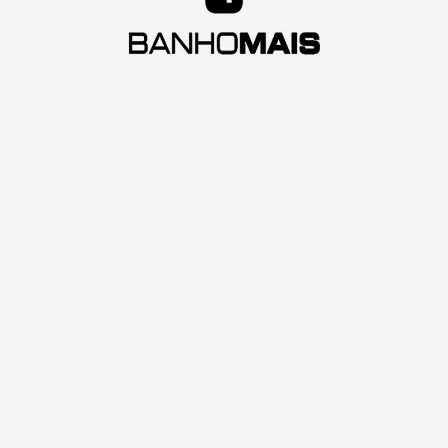
a
b
a
l
h
a
m
o
s
c
o
m
a
s
M
e
l
h
o
r