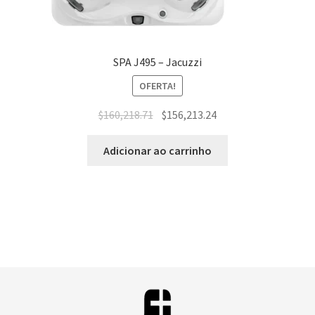
SPA J495 – Jacuzzi
OFERTA!
$
160,218.71
$
156,213.24
Adicionar ao carrinho
T
r